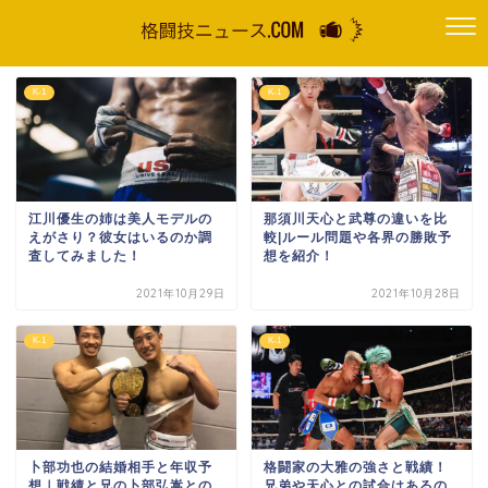
K-1
K-1
江川優生の姉は美人モデルの
那須川天心と武尊の違いを比
えがさり？彼女はいるのか調
較|ルール問題や各界の勝敗予
査してみました！
想を紹介！
2021年10月29日
2021年10月28日
K-1
K-1
卜部功也の結婚相手と年収予
格闘家の大雅の強さと戦績！
想｜戦績と兄の卜部弘嵩との
兄弟や天心との試合はあるの