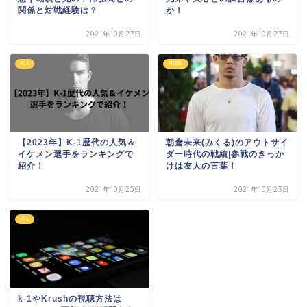
関係と対戦経験は？
か！
2021年10月27日
2021年10月27日
K-1
RIZIN
【2023年】K-1歴代の人気＆
朝倉未来(みくる)のアウトサイ
イケメン選手をランキングで
ダー時代の戦績|参戦のきっか
紹介！
けは友人の言葉！
2021年10月25日
2021年10月23日
K-1
k-1やKrushの視聴方法は